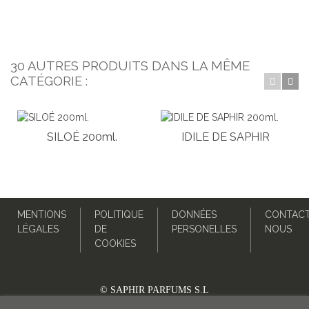
30 AUTRES PRODUITS DANS LA MÊME
CATÉGORIE :
SILOÉ 200ml.
IDILE DE SAPHIR
200ml.
MENTIONS
POLITIQUE
DONNÉES
CONTACT
LÉGALES
DE
PERSONELLES
NOUS
COOKIES
© SAPHIR PARFUMS S.L