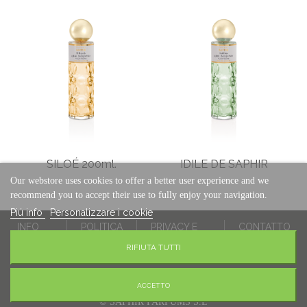
SILOÉ 200ml.
IDILE DE SAPHIR
200ml.
Our webstore uses cookies to offer a better user experience and we
recommend you to accept their use to fully enjoy your navigation.
Piú info
Personalizzare i cookie
INFO
POLITICA
PRIVACY E
CONTATTO
LEGALE
SUI
PROTEZIONE
RIFIUTA TUTTI
COOKIES
DATI
ACCETTO
© SAPHIR PARFUMS S.L