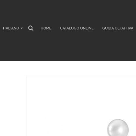
HOME
LES JOURS UOMO
/
/
ARMONIA BLACK 20
ITALIANO
HOME
CATALOGO ONLINE
GUIDA OLFATTIVA