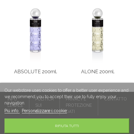
ABSOLUTE 200ml.
ALONE 200ml.
Our webstore uses cookies to offer a better user experience and
we recommend you to accept their use to fully enjoy your
INFO
POLITICA
PRIVACY E
CONTATTO
navigation.
LEGALE
SUI
PROTEZIONE
Piú info
Personalizzare i cookie
COOKIES
DATI
RIFIUTA TUTTI
© SAPHIR PARFUMS S.L